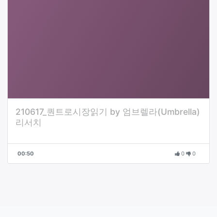
210617_퀀트로시장읽기 by 엄브렐라(Umbrella)
리서치
00:50
0
0