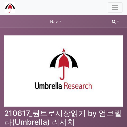
Nav
210617_퀀트로시장읽기 by 엄브렐
라(Umbrella) 리서치