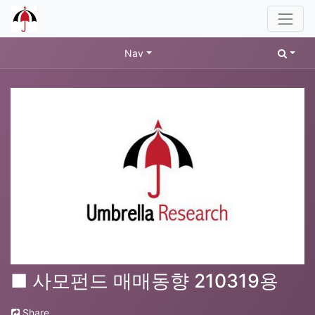
Nav
■ 사모펀드 매매동향 210319용
Share