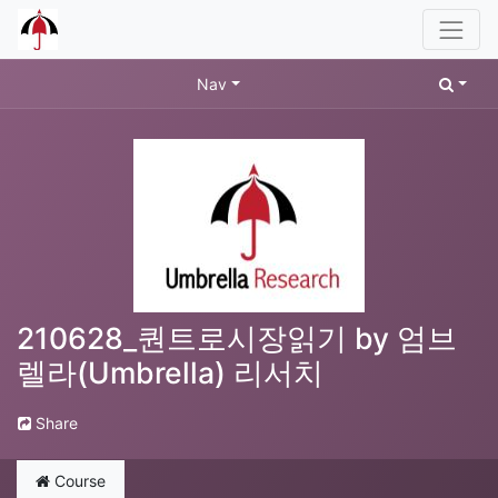
Nav
210628_퀀트로시장읽기 by 엄브
렐라(Umbrella) 리서치
Share
Course